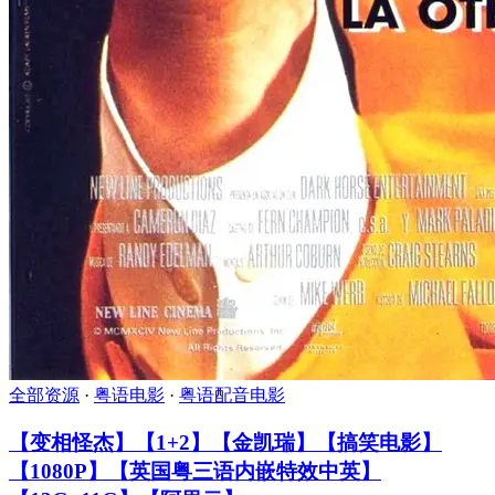
全部资源
·
粤语电影
·
粤语配音电影
【变相怪杰】【1+2】【金凯瑞】【搞笑电影】
【1080P】【英国粤三语内嵌特效中英】