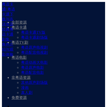
粤语卡
通| 粤语
卡通下
载与高
全部资源
清资源
粤语卡通
经典粤
粤语卡通TV版
语卡通
粤语卡通剧场版
剧集、
粤语TV剧
角色介
粤语原声电视剧
绍与观
粤语配音电视剧
影体验
粤语电影
粤语动画大电影
粤语原声电影
粤语配音电影
非粤语资源
其他原声剧场版
漫画
真人剧
免费资源