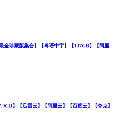
【最全珍藏版集合】【粤语中字】【137GB】【阿里
87.9GB】【迅雷云】【阿里云】【百度云】【夸克】