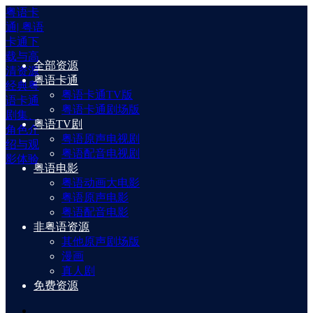
粤语卡
通| 粤语
卡通下
载与高
全部资源
清资源
粤语卡通
经典粤
粤语卡通TV版
语卡通
粤语卡通剧场版
剧集、
粤语TV剧
角色介
粤语原声电视剧
绍与观
粤语配音电视剧
影体验
粤语电影
粤语动画大电影
粤语原声电影
粤语配音电影
非粤语资源
其他原声剧场版
漫画
真人剧
免费资源