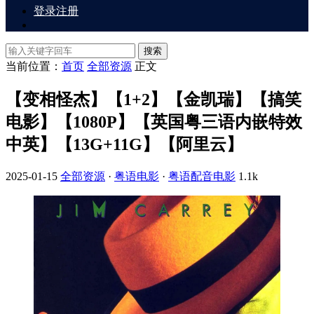
登录
注册
搜索
当前位置：
首页
全部资源
正文
【变相怪杰】【1+2】【金凯瑞】【搞笑
电影】【1080P】【英国粤三语内嵌特效
中英】【13G+11G】【阿里云】
2025-01-15
全部资源
·
粤语电影
·
粤语配音电影
1.1k