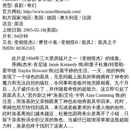
类型: 喜剧 / 奇幻
官方网站: http://www.sonofthemask.com/
制片国家/地区: 美国 / 德国 / 澳大利亚 / 法国
语言: 英语
上映日期: 2005-02-18(美国)
片长: 94分钟
又名: 变相怪杰2 / 摩登小鬼 / 变相怪B / 面具2：面具之子
IMDb: tt0362165
此片是1994年三大票房猛片之一《变相怪杰》的续集。
蒂姆(杰米·肯尼迪 Jamie Kennedy 饰)和妻子杜雅(特蕾勒·
霍华德 Traylor Howard 饰)过着平静的生活。一天，他的狗狗
发现了一个绿色的面具，无意间戴上面具的蒂姆拥有了神奇的
魔力和无法自控的疯狂，令同事和老板对他另眼相看。九个月
后，儿子威仔出生了，并伴随着奇怪的超能力。这立即引起了
原面具主人“恶作剧之神”洛基(艾伦·卡明 Alan Cumming 饰)的
注意，而洛基的父亲独眼奥丁神也命他将面具夺回来。此时，
蒂姆也想尽快找到面具，来完成老板要求的卡通人物的创作。
此时洛基离他们越来越近，杜雅也因商务出差离开了小镇，只
留下添美扮演全职父亲的角色。当威仔已能渐渐掌握这股超能
力时，洛基也终于找到了这家人….