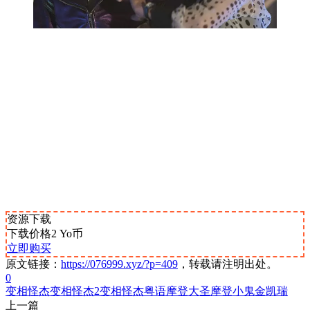
资源下载
下载价格
2
Yo币
立即购买
原文链接：
https://076999.xyz/?p=409
，转载请注明出处。
0
变相怪杰
变相怪杰2
变相怪杰粤语
摩登大圣
摩登小鬼
金凯瑞
上一篇