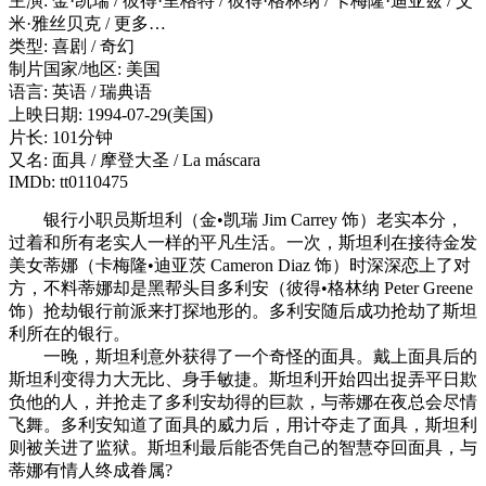
主演: 金·凯瑞 / 彼得·里格特 / 彼得·格林纳 / 卡梅隆·迪亚兹 / 艾
米·雅丝贝克 / 更多…
类型: 喜剧 / 奇幻
制片国家/地区: 美国
语言: 英语 / 瑞典语
上映日期: 1994-07-29(美国)
片长: 101分钟
又名: 面具 / 摩登大圣 / La máscara
IMDb: tt0110475
银行小职员斯坦利（金•凯瑞 Jim Carrey 饰）老实本分，
过着和所有老实人一样的平凡生活。一次，斯坦利在接待金发
美女蒂娜（卡梅隆•迪亚茨 Cameron Diaz 饰）时深深恋上了对
方，不料蒂娜却是黑帮头目多利安（彼得•格林纳 Peter Greene
饰）抢劫银行前派来打探地形的。多利安随后成功抢劫了斯坦
利所在的银行。
一晚，斯坦利意外获得了一个奇怪的面具。戴上面具后的
斯坦利变得力大无比、身手敏捷。斯坦利开始四出捉弄平日欺
负他的人，并抢走了多利安劫得的巨款，与蒂娜在夜总会尽情
飞舞。多利安知道了面具的威力后，用计夺走了面具，斯坦利
则被关进了监狱。斯坦利最后能否凭自己的智慧夺回面具，与
蒂娜有情人终成眷属?