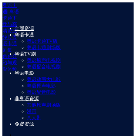
粤语卡
通| 粤语
卡通下
载与高
全部资源
清资源
粤语卡通
经典粤
粤语卡通TV版
语卡通
粤语卡通剧场版
剧集、
粤语TV剧
角色介
粤语原声电视剧
绍与观
粤语配音电视剧
影体验
粤语电影
粤语动画大电影
粤语原声电影
粤语配音电影
非粤语资源
其他原声剧场版
漫画
真人剧
免费资源