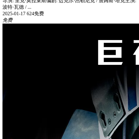
导演: 里克·莫拉莱斯编剧: 迈克尔·杰勒尼克 / 詹姆斯·塔克主演:
波特·瓦德 / ...
2025-01-17
624
免费
免费