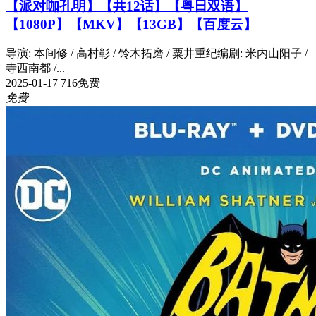
【派对咖孔明】【共12话】【粤日双语】
【1080P】【MKV】【13GB】【百度云】
导演: 本间修 / 高村彰 / 铃木拓磨 / 粟井重纪编剧: 米内山阳子 /
寺西南都 /...
2025-01-17
716
免费
免费