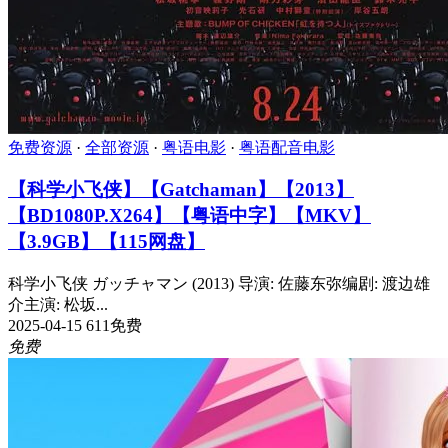
免费资源
·
全部资源
·
粤语电影
·
粤语配音电影
【科学小飞侠】【Gatchaman】【2013】
【BD1080P.X264】【粤语中字】【MKV】
【3.9GB】【115网盘】
科学小飞侠 ガッチャマン (2013) 导演: 佐藤东弥编剧: 渡边雄
介主演: 松坂...
2025-04-15
611
免费
免费