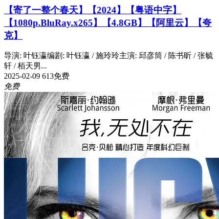
【寄了一整个春天】【2024】【粤语中字】
【1080p.BluRay.x265】【4.8GB】【阿里云】【夸
克】
导演: 叶钰瀛编剧: 叶钰瀛 / 施玲玲主演: 邱彦筒 / 陈书昕 / 张毓
轩 / 栢天男...
2025-02-09
613
免费
免费