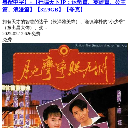
粤配中字】+【行骗天下JP：运势篇、英雄篇、公主
篇、浪漫篇】【32.9GB】【夸克】
拥有天才的智慧的达子（长泽雅美饰）、谨慎淳朴的“小少爷”
（东出昌大饰）、变...
2025-02-12
626
免费
免费