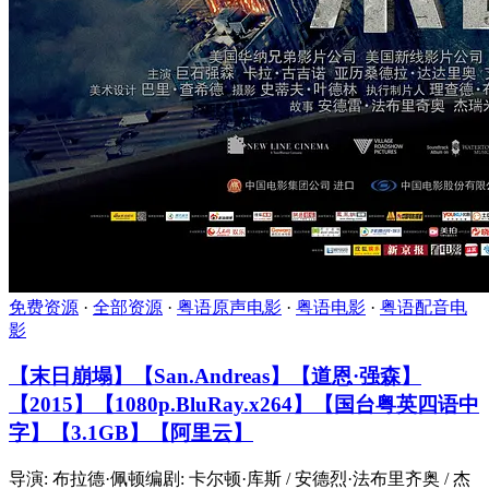
免费资源
·
全部资源
·
粤语原声电影
·
粤语电影
·
粤语配音电
影
【末日崩塌】【San.Andreas】【道恩·强森】
【2015】【1080p.BluRay.x264】【国台粤英四语中
字】【3.1GB】【阿里云】
导演: 布拉德·佩顿编剧: 卡尔顿·库斯 / 安德烈·法布里齐奥 / 杰