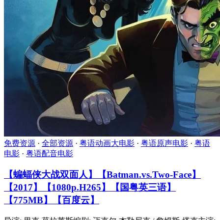
免费资源
·
全部资源
·
粤语动画大电影
·
粤语原声电影
·
粤语
电影
·
粤语配音电影
【蝙蝠侠大战双面人】【Batman.vs.Two-Face】
【2017】【1080p.H265】【国粤英三语】
【775MB】【百度云】