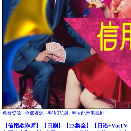
免费资源
·
全部资源
·
粤语TV剧
·
粤语配音电视剧
【信用欺诈师】【日剧】【23集全】【日语+ViuTV