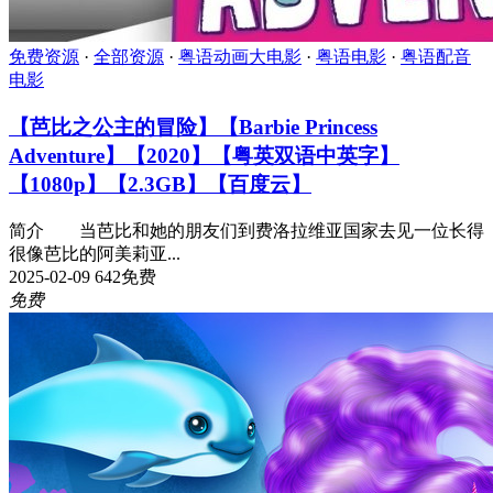
免费资源
·
全部资源
·
粤语动画大电影
·
粤语电影
·
粤语配音
电影
【芭比之公主的冒险】【Barbie Princess
Adventure】【2020】【粤英双语中英字】
【1080p】【2.3GB】【百度云】
简介 当芭比和她的朋友们到费洛拉维亚国家去见一位长得
很像芭比的阿美莉亚...
2025-02-09
642
免费
免费