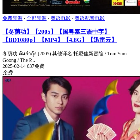
免费资源
·
全部资源
·
粤语电影
·
粤语配音电影
【冬荫功】【2005】【国粤泰三语中字】
【BD1080p】【MP4】【4.8G】【迅雷云】
冬荫功 ต้มยำกุ้ง (2005) 其他译名 托尼佳新冒险 / Tom Yum
Goong / The P...
2025-02-14
637
免费
免费