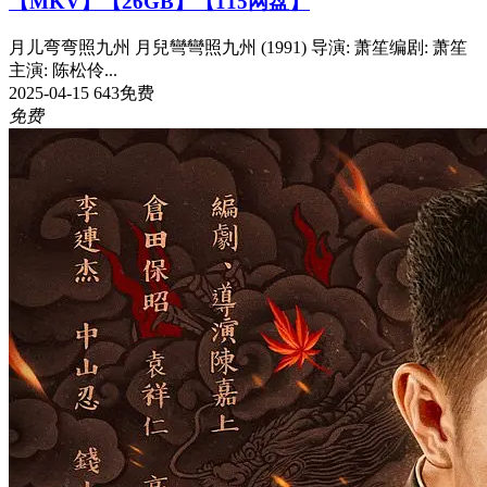
【MKV】【26GB】【115网盘】
月儿弯弯照九州 月兒彎彎照九州 (1991) 导演: 萧笙编剧: 萧笙
主演: 陈松伶...
2025-04-15
643
免费
免费