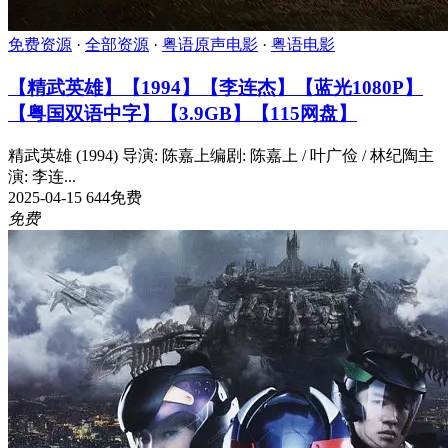
免费资源
·
全部资源
·
粤语原声电影
·
粤语电影
【精武英雄】【1994】【李连杰】【蓝光1080P】
【粤国双语中字】【3.9GB】【115网盘】
精武英雄 (1994) 导演: 陈嘉上编剧: 陈嘉上 / 叶广俭 / 林纪陶主
演: 李连...
2025-04-15
644
免费
免费