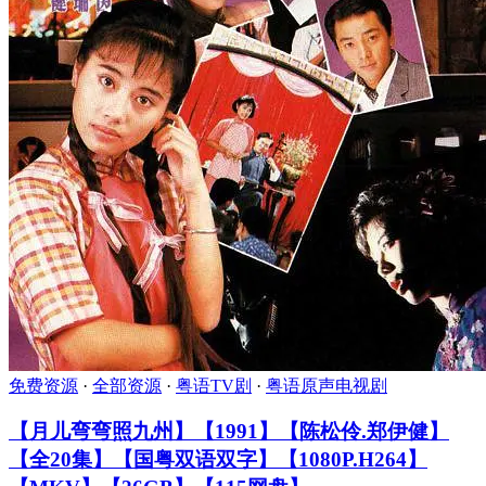
免费资源
·
全部资源
·
粤语TV剧
·
粤语原声电视剧
【月儿弯弯照九州】【1991】【陈松伶.郑伊健】
【全20集】【国粤双语双字】【1080P.H264】