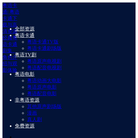
粤语卡
通| 粤语
卡通下
载与高
全部资源
清资源
粤语卡通
经典粤
粤语卡通TV版
语卡通
粤语卡通剧场版
剧集、
粤语TV剧
角色介
粤语原声电视剧
绍与观
粤语配音电视剧
影体验
粤语电影
粤语动画大电影
粤语原声电影
粤语配音电影
非粤语资源
其他原声剧场版
漫画
真人剧
免费资源