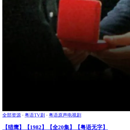
全部资源
·
粤语TV剧
·
粤语原声电视剧
【猎鹰】【1982】【全20集】【粤语无字】