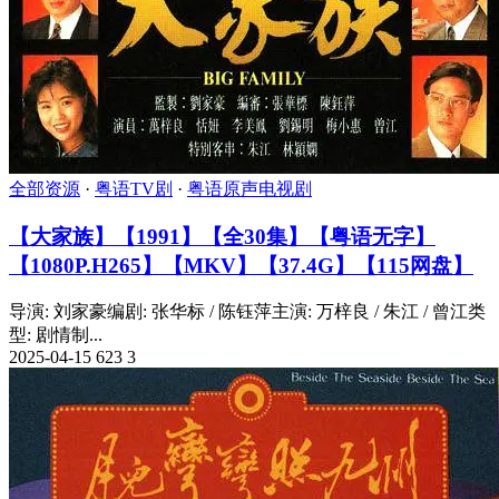
全部资源
·
粤语TV剧
·
粤语原声电视剧
【大家族】【1991】【全30集】【粤语无字】
【1080P.H265】【MKV】【37.4G】【115网盘】
导演: 刘家豪编剧: 张华标 / 陈钰萍主演: 万梓良 / 朱江 / 曾江类
型: 剧情制...
2025-04-15
623
3