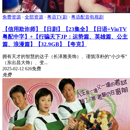
免费资源
·
全部资源
·
粤语TV剧
·
粤语配音电视剧
【信用欺诈师】【日剧】【23集全】【日语+ViuTV
粤配中字】+【行骗天下JP：运势篇、英雄篇、公主
篇、浪漫篇】【32.9GB】【夸克】
拥有天才的智慧的达子（长泽雅美饰）、谨慎淳朴的“小少爷”
（东出昌大饰）、变...
2025-02-12
626
免费
免费