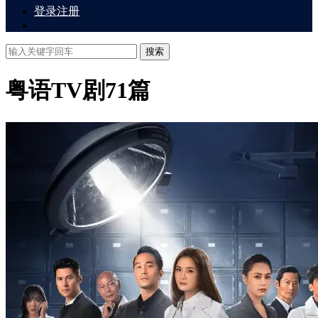
登录
注册
搜索
粤语TV剧
71篇