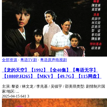
全部资源
·
粤语TV剧
·
粤语原声电视剧
【龙的天空】【1992】【全40集】【粤语无字】
【1080P.H265】【MKV】【49.7G】【115网盘】
主演: 黎姿 / 林文龙 / 李兆基 / 吴镇宇 / 邵美琪类型: 剧情制片国
家/地区: ...
2025-04-15
641
3