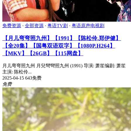
免费资源
·
全部资源
·
粤语TV剧
·
粤语原声电视剧
【月儿弯弯照九州】【1991】【陈松伶.郑伊健】
【全20集】【国粤双语双字】【1080P.H264】
【MKV】【26GB】【115网盘】
月儿弯弯照九州 月兒彎彎照九州 (1991) 导演: 萧笙编剧: 萧笙
主演: 陈松伶...
2025-04-15
643
免费
免费