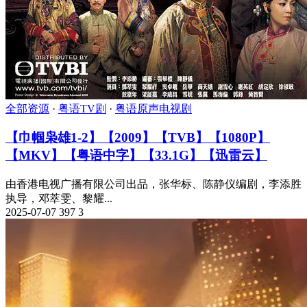
全部资源
·
粤语TV剧
·
粤语原声电视剧
【巾帼枭雄1-2】【2009】【TVB】【1080P】
【MKV】【粤语中字】【33.1G】【迅雷云】
由香港电视广播有限公司出品，张华标、陈静仪编剧，李添胜
执导，邓萃雯、黎耀...
2025-07-07
397
3