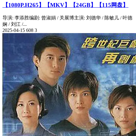
【1080P.H265】【MKV】【24GB】【115网盘】
导演: 李添胜编剧: 曾淑娟 / 关展博主演: 刘德华 / 陈敏儿 / 叶德
娴 / 刘江 /...
2025-04-15
608
3