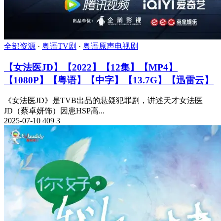
全部资源
·
粤语TV剧
·
粤语原声电视剧
【女法医JD】【2022】【12集】【MP4】
【1080P】【粤语】【中字】【13.7G】【迅雷云】
《女法医JD》是TVB出品的悬疑犯罪剧，讲述天才女法医
JD（蔡卓妍饰）因患HSP高...
2025-07-10
409
3