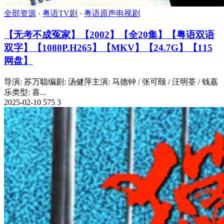
全部资源
·
粤语TV剧
·
粤语原声电视剧
【无考不成冤家】【2002】【全20集】【粤语双语
双字】【1080P.H265】【MKV】【24.7G】【115
网盘】
导演: 苏万聪编剧: 汤健萍主演: 马德钟 / 张可颐 / 汪明荃 / 钱嘉
乐类型: 喜...
2025-02-10
575
3