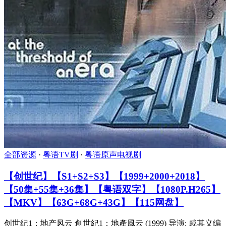
全部资源
·
粤语TV剧
·
粤语原声电视剧
【创世纪】【S1+S2+S3】【1999+2000+2018】
【50集+55集+36集】【粤语双字】【1080P.H265】
【MKV】【63G+68G+43G】【115网盘】
创世纪1：地产风云 創世紀1：地產風云 (1999) 导演: 戚其义编