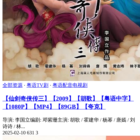
全部资源
·
粤语TV剧
·
粤语配音电视剧
【仙剑奇侠传三】【2009】【胡歌】【粤语中字】
【1080P】【MP4】【89GB】【夸克】
导演: 李国立编剧: 邓紫珊主演: 胡歌 / 霍建华 / 杨幂 / 唐嫣 / 刘
诗诗 / 林...
2025-02-10
631
3