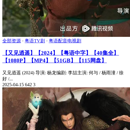
全部资源
·
粤语TV剧
·
粤语配音电视剧
【又见逍遥】【2024】【粤语中字】【40集全】
【1080P】【MP4】【51GB】【115网盘】
又见逍遥 (2024) 导演: 杨龙编剧: 李喆主演: 何与 / 杨雨潼 / 徐
好 /...
2025-04-15
642
3