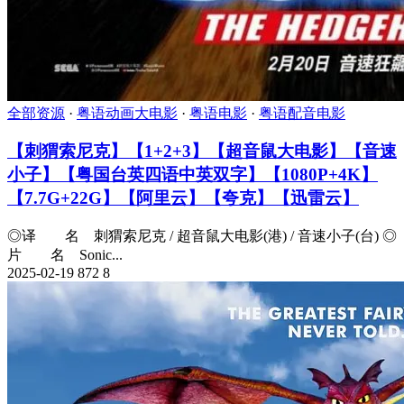
全部资源
·
粤语动画大电影
·
粤语电影
·
粤语配音电影
【刺猬索尼克】【1+2+3】【超音鼠大电影】【音速
小子】【粤国台英四语中英双字】【1080P+4K】
【7.7G+22G】【阿里云】【夸克】【迅雷云】
◎译 名 刺猬索尼克 / 超音鼠大电影(港) / 音速小子(台) ◎
片 名 Sonic...
2025-02-19
872
8