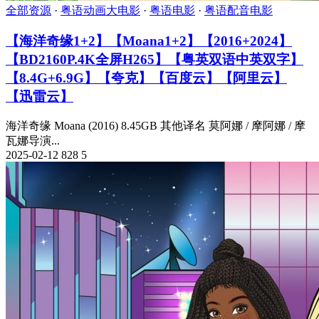
全部资源
·
粤语动画大电影
·
粤语电影
·
粤语配音电影
【海洋奇缘1+2】【Moana1+2】【2016+2024】
【BD2160P.4K全屏H265】【粤英双语中英双字】
【8.4G+6.9G】【夸克】【百度云】【阿里云】
【迅雷云】
海洋奇缘 Moana (2016) 8.45GB 其他译名 莫阿娜 / 摩阿娜 / 摩
瓦娜导演...
2025-02-12
828
5