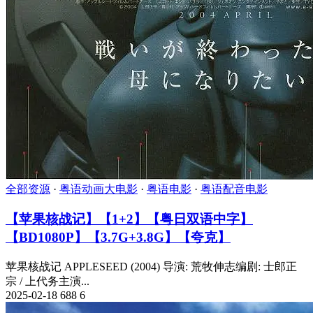
全部资源
·
粤语动画大电影
·
粤语电影
·
粤语配音电影
【苹果核战记】【1+2】【粤日双语中字】
【BD1080P】【3.7G+3.8G】【夸克】
苹果核战记 APPLESEED (2004) 导演: 荒牧伸志编剧: 士郎正
宗 / 上代务主演...
2025-02-18
688
6