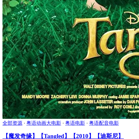
全部资源
·
粤语动画大电影
·
粤语电影
·
粤语配音电影
【魔发奇缘】【Tangled】【2010】【迪斯尼】