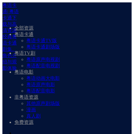
粤语卡
通| 粤语
卡通下
载与高
全部资源
清资源
粤语卡通
经典粤
粤语卡通TV版
语卡通
粤语卡通剧场版
剧集、
粤语TV剧
角色介
粤语原声电视剧
绍与观
粤语配音电视剧
影体验
粤语电影
粤语动画大电影
粤语原声电影
粤语配音电影
非粤语资源
其他原声剧场版
漫画
真人剧
免费资源