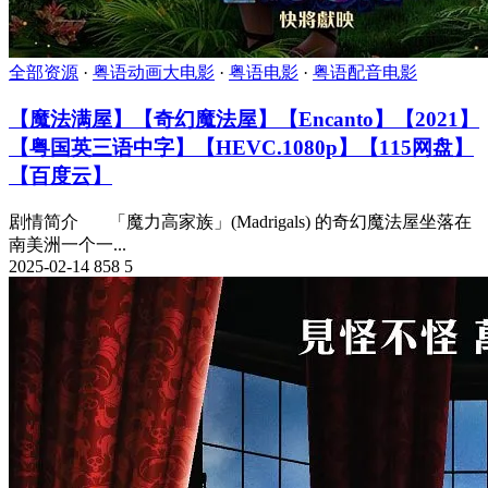
全部资源
·
粤语动画大电影
·
粤语电影
·
粤语配音电影
【魔法满屋】【奇幻魔法屋】【Encanto】【2021】
【粤国英三语中字】【HEVC.1080p】【115网盘】
【百度云】
剧情简介 「魔力高家族」(Madrigals) 的奇幻魔法屋坐落在
南美洲一个一...
2025-02-14
858
5