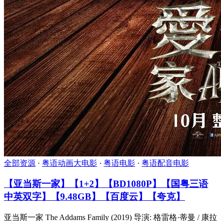
全部资源
·
粤语动画大电影
·
粤语电影
·
粤语配音电影
【亚当斯一家】【1+2】【BD1080P】【国粤三语
中英双字】【9.48GB】【百度云】【夸克】
亚当斯一家 The Addams Family (2019) 导演: 格雷格·蒂曼 / 康拉