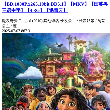
【BD.1080P.x265.10bit.DD5.1】【MKV】【国英粤
三语中字】【4.3G】【迅雷云】
魔发奇缘 Tangled (2010) 其他译名 长发公主 / 长发姑娘 / 莴苣
公主 / 缠...
2025-07-07
867
3