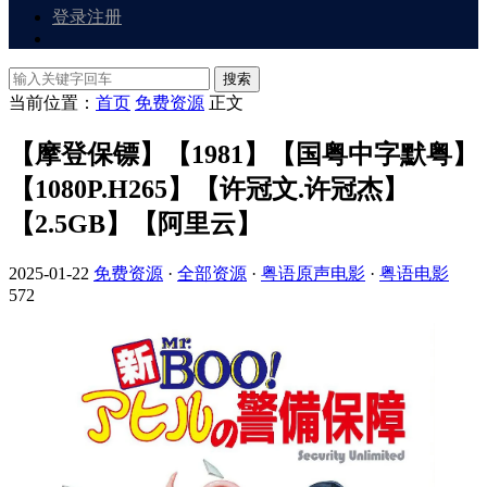
登录
注册
搜索
当前位置：
首页
免费资源
正文
【摩登保镖】【1981】【国粤中字默粤】
【1080P.H265】【许冠文.许冠杰】
【2.5GB】【阿里云】
2025-01-22
免费资源
·
全部资源
·
粤语原声电影
·
粤语电影
572