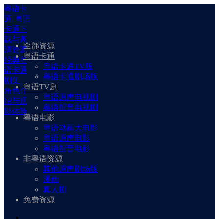
粤语卡
通| 粤语
卡通下
载与高
全部资源
清资源
粤语卡通
经典粤
粤语卡通TV版
语卡通
粤语卡通剧场版
剧集、
粤语TV剧
角色介
粤语原声电视剧
绍与观
粤语配音电视剧
影体验
粤语电影
粤语动画大电影
粤语原声电影
粤语配音电影
非粤语资源
其他原声剧场版
漫画
真人剧
免费资源