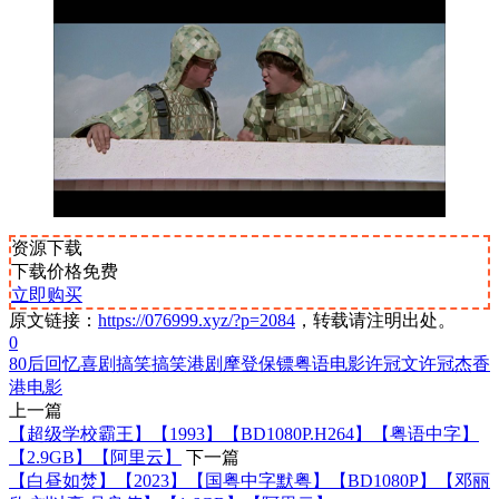
资源下载
下载价格
免费
立即购买
原文链接：
https://076999.xyz/?p=2084
，转载请注明出处。
0
80后回忆
喜剧
搞笑
搞笑港剧
摩登保镖
粤语电影
许冠文
许冠杰
香
港电影
上一篇
【超级学校霸王】【1993】【BD1080P.H264】【粤语中字】
【2.9GB】【阿里云】
下一篇
【白昼如焚】【2023】【国粤中字默粤】【BD1080P】【邓丽