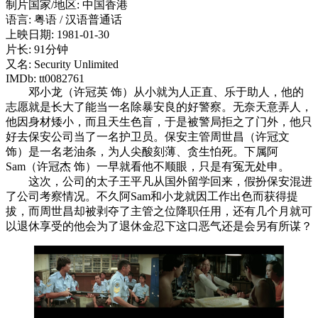
制片国家/地区: 中国香港
语言: 粤语 / 汉语普通话
上映日期: 1981-01-30
片长: 91分钟
又名: Security Unlimited
IMDb: tt0082761
邓小龙（许冠英 饰）从小就为人正直、乐于助人，他的
志愿就是长大了能当一名除暴安良的好警察。无奈天意弄人，
他因身材矮小，而且天生色盲，于是被警局拒之了门外，他只
好去保安公司当了一名护卫员。保安主管周世昌（许冠文
饰）是一名老油条，为人尖酸刻薄、贪生怕死。下属阿
Sam（许冠杰 饰）一早就看他不顺眼，只是有冤无处申。
这次，公司的太子王平凡从国外留学回来，假扮保安混进
了公司考察情况。不久阿Sam和小龙就因工作出色而获得提
拔，而周世昌却被剥夺了主管之位降职任用，还有几个月就可
以退休享受的他会为了退休金忍下这口恶气还是会另有所谋？