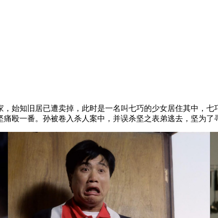
，始知旧居已遭卖掉，此时是一名叫七巧的少女居住其中，七巧
坚痛殴一番。孙被卷入杀人案中，并误杀坚之表弟逃去，坚为了