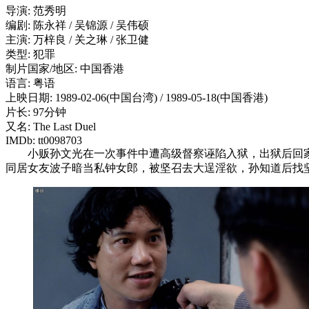
导演: 范秀明
编剧: 陈永祥 / 吴锦源 / 吴伟硕
主演: 万梓良 / 关之琳 / 张卫健
类型: 犯罪
制片国家/地区: 中国香港
语言: 粤语
上映日期: 1989-02-06(中国台湾) / 1989-05-18(中国香港)
片长: 97分钟
又名: The Last Duel
IMDb: tt0098703
小贩孙文光在一次事件中遭高级督察诬陷入狱，出狱后回家
同居女友波子暗当私钟女郎，被坚召去大逞淫欲，孙知道后找