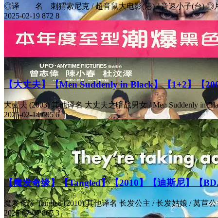
◎译 名 刺猬索尼克 / 超音鼠大电影(港) / 音速小子(台) ◎片 
2025-02-19
872
8
全部资源
·
粤语动画大电影
·
粤语电影
·
粤语配音电影
【大丈夫】【Men Suddenly in Black】【1+2
大丈夫 (2003) 其他译名 大丈夫之暗战男女 / Men Suddenly in Bla
2025-02-14
695
6
【魔发奇缘】【Tangled】【2010】【迪斯尼】【BD.1
魔发奇缘 Tangled (2010) 其他译名 长发公主 / 长发姑娘 / 莴苣公主 
2025-07-07
867
3