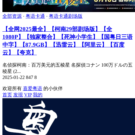
全部资源
·
粤语卡通
·
粤语卡通剧场版
【全网2025最全】【柯南29部剧场版】【全
1080P】【独家整合】【死神小学生】【国粤日三语
中字】【87.9GB】【迅雷云】【阿里云】【百度
云】【夸克】
名侦探柯南：百万美元的五棱星 名探偵コナン 100万ドルの五
稜星 (2...
2025-01-22
847
8
欢迎所有
喜爱粤语
的小伙伴
首页
发现
VIP
我的