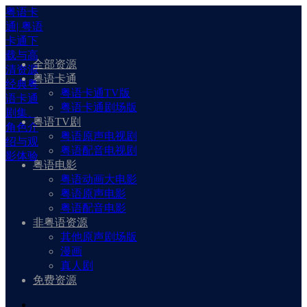
粤语卡
通| 粤语
卡通下
载与高
全部资源
清资源
粤语卡通
经典粤
粤语卡通TV版
语卡通
粤语卡通剧场版
剧集、
粤语TV剧
角色介
粤语原声电视剧
绍与观
粤语配音电视剧
影体验
粤语电影
粤语动画大电影
粤语原声电影
粤语配音电影
非粤语资源
其他原声剧场版
漫画
真人剧
免费资源