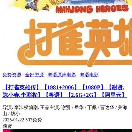
免费资源
·
全部资源
·
粤语原声电影
·
粤语电影
【打雀英雄传】【1981+2006】【1080P】【谢贤.
陈小春.李彩桦】【粤语】【2.6G+2G】【阿里云】
导演: 李沛权编剧: 王晶主演: 谢贤 / 岳华 / 丁佩 / 曹达华 / 关海
山 / 钱小...
2025-01-22
593
免费
免费