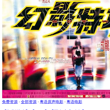
免费资源
·
全部资源
·
粤语原声电影
·
粤语电影