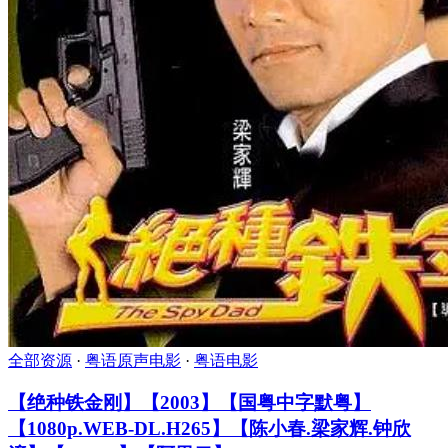
全部资源
·
粤语原声电影
·
粤语电影
【绝种铁金刚】【2003】【国粤中字默粤】
【1080p.WEB-DL.H265】【陈小春.梁家辉.钟欣