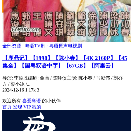
全部资源
·
粤语TV剧
·
粤语原声电视剧
【鹿鼎记】【1998】【陈小春】【4K 2160P】【45
集全】【国粤双语中字】【67GB】【阿里云】
导演: 李添胜编剧: 金庸 / 陈静仪主演: 陈小春 / 马浚伟 / 刘乔
方 / 梁小冰 /...
2024-12-16
1.17k
3
欢迎所有
喜爱粤语
的小伙伴
首页
发现
VIP
我的