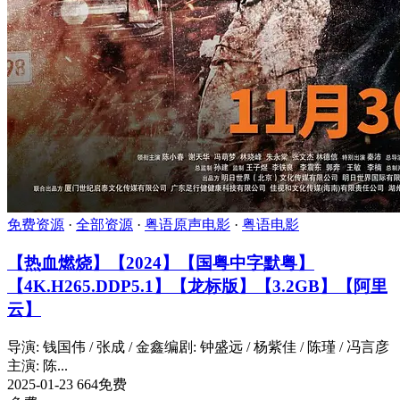
免费资源
·
全部资源
·
粤语原声电影
·
粤语电影
【热血燃烧】【2024】【国粤中字默粤】
【4K.H265.DDP5.1】【龙标版】【3.2GB】【阿里
云】
导演: 钱国伟 / 张成 / 金鑫编剧: 钟盛远 / 杨紫佳 / 陈瑾 / 冯言彦
主演: 陈...
2025-01-23
664
免费