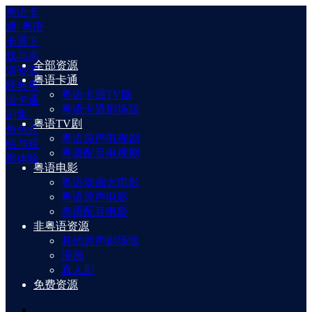
粤语卡
通| 粤语
卡通下
载与高
全部资源
清资源
粤语卡通
经典粤
粤语卡通TV版
语卡通
粤语卡通剧场版
剧集、
粤语TV剧
角色介
粤语原声电视剧
绍与观
粤语配音电视剧
影体验
粤语电影
粤语动画大电影
粤语原声电影
粤语配音电影
非粤语资源
其他原声剧场版
漫画
真人剧
免费资源