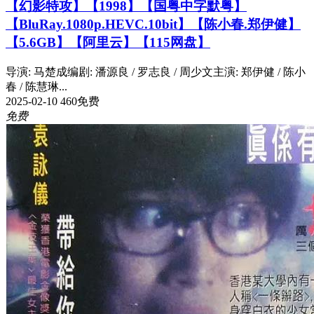
【幻影特攻】【1998】【国粤中字默粤】
【BluRay.1080p.HEVC.10bit】【陈小春.郑伊健】
【5.6GB】【阿里云】【115网盘】
导演: 马楚成编剧: 潘源良 / 罗志良 / 周少文主演: 郑伊健 / 陈小
春 / 陈慧琳...
2025-02-10
460
免费
免费