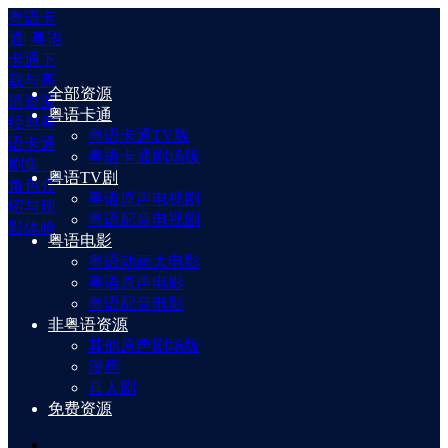
粤语卡
通| 粤语
卡通下
载与高
全部资源
清资源
粤语卡通
经典粤
粤语卡通TV版
语卡通
粤语卡通剧场版
剧集、
粤语TV剧
角色介
粤语原声电视剧
绍与观
粤语配音电视剧
影体验
粤语电影
粤语动画大电影
粤语原声电影
粤语配音电影
非粤语资源
其他原声剧场版
漫画
真人剧
免费资源