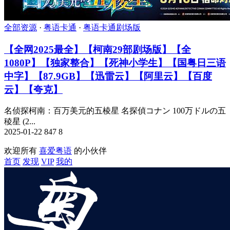
全部资源
·
粤语卡通
·
粤语卡通剧场版
【全网2025最全】【柯南29部剧场版】【全
1080P】【独家整合】【死神小学生】【国粤日三语
中字】【87.9GB】【迅雷云】【阿里云】【百度
云】【夸克】
名侦探柯南：百万美元的五棱星 名探偵コナン 100万ドルの五
稜星 (2...
2025-01-22
847
8
欢迎所有
喜爱粤语
的小伙伴
首页
发现
VIP
我的