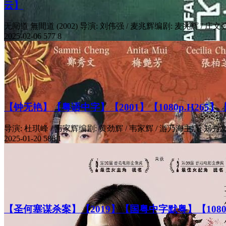
云】
无间道 無間道 (2002) 导演: 刘伟强 / 麦兆辉编剧: 麦兆辉 / 庄文强.
2025-02-06
577
8
【钟无艳】【粤语中字】【2001】【1080p.H265
导演: 杜琪峰 / 韦家辉编剧: 黄劲辉 / 韦家辉 / 游乃海主演: 郑秀文 
2025-01-20
586
1
【圣何塞谋杀案】【2019】【国粤中字默粤】【1080P