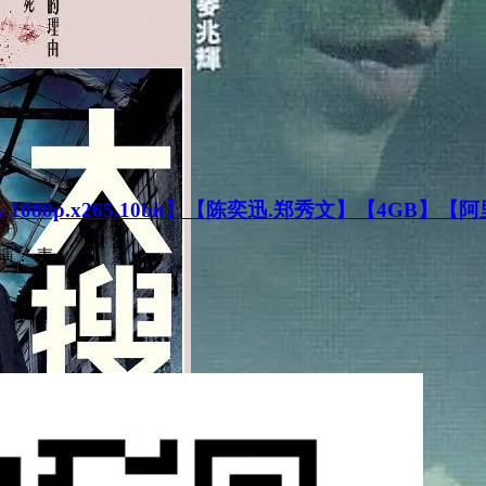
080p.x265.10bit】【陈奕迅.郑秀文】【4GB】【
演： 麦...