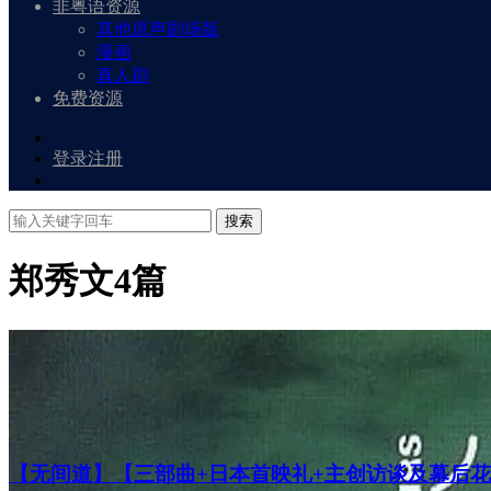
非粤语资源
其他原声剧场版
漫画
真人剧
免费资源
登录
注册
搜索
郑秀文
4篇
【无间道】【三部曲+日本首映礼+主创访谈及幕后花絮】【