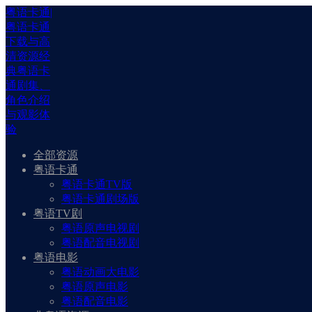
粤语卡通|
粤语卡通
下载与高
清资源经
典粤语卡
通剧集、
角色介绍
与观影体
验
全部资源
粤语卡通
粤语卡通TV版
粤语卡通剧场版
粤语TV剧
粤语原声电视剧
粤语配音电视剧
粤语电影
粤语动画大电影
粤语原声电影
粤语配音电影