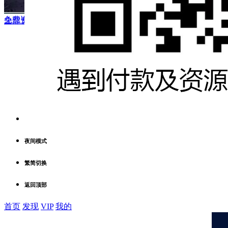
免费资源
·
全部资源
·
粤语原声电影
·
粤语电影
全部资源
·
粤语原声电影
·
粤语电影
夜间模式
繁简切换
返回顶部
首页
发现
VIP
我的