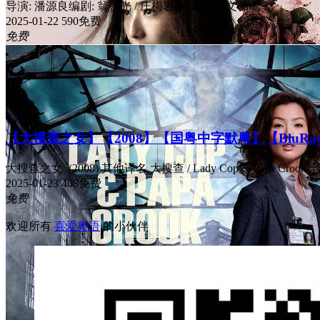
导演: 潘源良编剧: 翁子光 / 庄梅岩主演: 郑秀文&n...
2025-01-22
590
免费
免费
【大搜查之女】【2008】【国粤中字默粤】【BluRay.1
大搜查之女 (2008) 其他译名 大搜查 / Lady Cop & Papa Crook导
2025-01-23
408
免费
免费
欢迎所有
喜爱粤语
的小伙伴