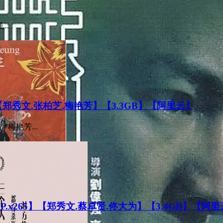
..
】【郑秀文.张柏芝.梅艳芳】【3.3GB】【阿里云】
/ 梅艳芳...
.x265】【郑秀文.蔡卓贤.佟大为】【3.4GB】【阿