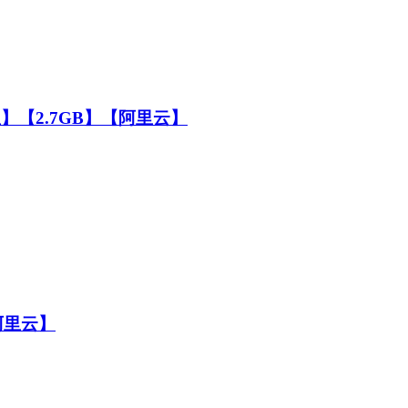
金宝】【2.7GB】【阿里云】
阿里云】