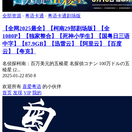
全部资源
·
粤语卡通
·
粤语卡通剧场版
【全网2025最全】【柯南29部剧场版】【全
1080P】【独家整合】【死神小学生】【国粤日三语
中字】【87.9GB】【迅雷云】【阿里云】【百度
云】【夸克】
名侦探柯南：百万美元的五棱星 名探偵コナン 100万ドルの五
稜星 (2...
2025-01-22
850
8
欢迎所有
喜爱粤语
的小伙伴
首页
发现
VIP
我的