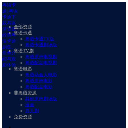
粤语卡
通| 粤语
卡通下
载与高
全部资源
清资源
粤语卡通
经典粤
粤语卡通TV版
语卡通
粤语卡通剧场版
剧集、
粤语TV剧
角色介
粤语原声电视剧
绍与观
粤语配音电视剧
影体验
粤语电影
粤语动画大电影
粤语原声电影
粤语配音电影
非粤语资源
其他原声剧场版
漫画
真人剧
免费资源