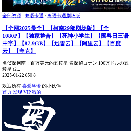
全部资源
·
粤语卡通
·
粤语卡通剧场版
【全网2025最全】【柯南29部剧场版】【全
1080P】【独家整合】【死神小学生】【国粤日三语
中字】【87.9GB】【迅雷云】【阿里云】【百度
云】【夸克】
名侦探柯南：百万美元的五棱星 名探偵コナン 100万ドルの五
稜星 (2...
2025-01-22
850
8
欢迎所有
喜爱粤语
的小伙伴
首页
发现
VIP
我的