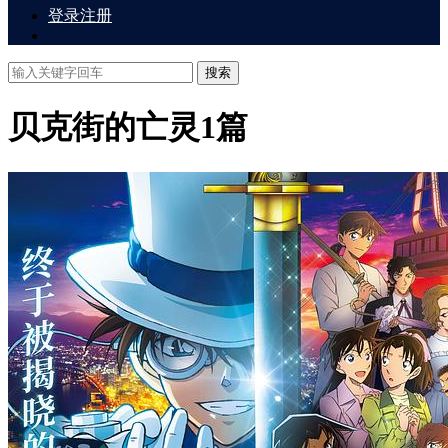
登录
注册
搜索
贝克街的亡灵
1篇