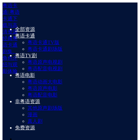
粤语卡
通| 粤语
卡通下
载与高
全部资源
清资源
粤语卡通
经典粤
粤语卡通TV版
语卡通
粤语卡通剧场版
剧集、
粤语TV剧
角色介
粤语原声电视剧
绍与观
粤语配音电视剧
影体验
粤语电影
粤语动画大电影
粤语原声电影
粤语配音电影
非粤语资源
其他原声剧场版
漫画
真人剧
免费资源