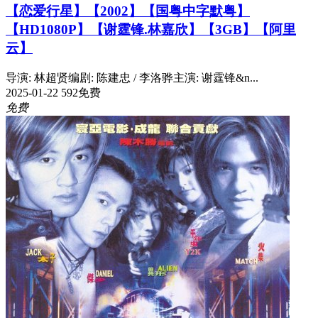
【恋爱行星】【2002】【国粤中字默粤】
【HD1080P】【谢霆锋.林嘉欣】【3GB】【阿里
云】
导演: 林超贤编剧: 陈建忠 / 李洛骅主演: 谢霆锋&n...
2025-01-22
592
免费
免费