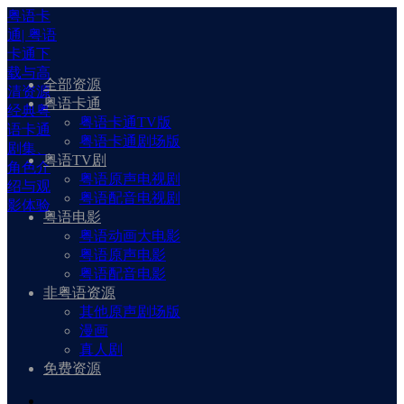
粤语卡
通| 粤语
卡通下
载与高
全部资源
清资源
粤语卡通
经典粤
粤语卡通TV版
语卡通
粤语卡通剧场版
剧集、
粤语TV剧
角色介
粤语原声电视剧
绍与观
粤语配音电视剧
影体验
粤语电影
粤语动画大电影
粤语原声电影
粤语配音电影
非粤语资源
其他原声剧场版
漫画
真人剧
免费资源