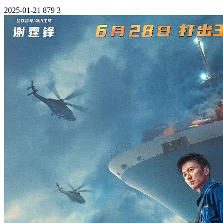
2025-01-21
879
3