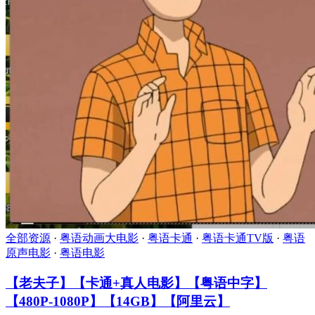
全部资源
·
粤语动画大电影
·
粤语卡通
·
粤语卡通TV版
·
粤语
原声电影
·
粤语电影
【老夫子】【卡通+真人电影】【粤语中字】
【480P-1080P】【14GB】【阿里云】