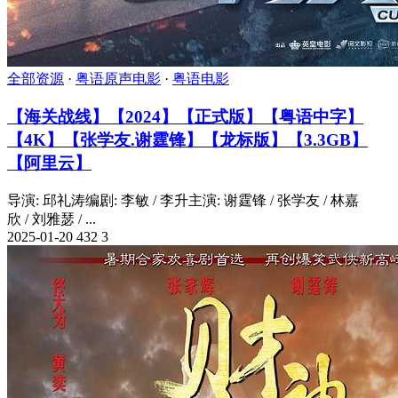
全部资源
·
粤语原声电影
·
粤语电影
【海关战线】【2024】【正式版】【粤语中字】
【4K】【张学友.谢霆锋】【龙标版】【3.3GB】
【阿里云】
导演: 邱礼涛编剧: 李敏 / 李升主演: 谢霆锋 / 张学友 / 林嘉
欣 / 刘雅瑟 / ...
2025-01-20
432
3