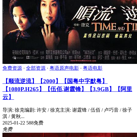
免费资源
·
全部资源
·
粤语原声电影
·
粤语电影
【顺流逆流】【2000】【国粤中字默粤】
【1080P.H265】【伍佰.谢霆锋】【3.9GB】【阿里
云】
导演: 徐克编剧: 许安 / 徐克主演: 谢霆锋 / 伍佰 / 卢巧音 / 徐子
淇 / 黄秋...
2025-01-22
588
免费
免费