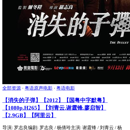
全部资源
·
粤语原声电影
·
粤语电影
【消失的子弹】【2012】【国粤中字默粤】
【1080p.H265】【刘青云.谢霆锋.廖启智】
【2.9GB】【阿里云】
导演: 罗志良编剧: 罗志良 / 杨倩玲主演: 谢霆锋 / 刘青云 / 杨