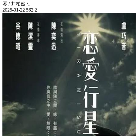
幂 / 井柏然 /...
2025-01-22
562
2