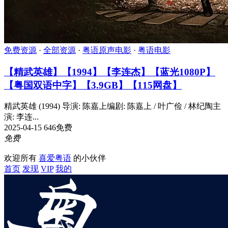
免费资源
·
全部资源
·
粤语原声电影
·
粤语电影
【精武英雄】【1994】【李连杰】【蓝光1080P】
【粤国双语中字】【3.9GB】【115网盘】
精武英雄 (1994) 导演: 陈嘉上编剧: 陈嘉上 / 叶广俭 / 林纪陶主
演: 李连...
2025-04-15
646
免费
免费
欢迎所有
喜爱粤语
的小伙伴
首页
发现
VIP
我的