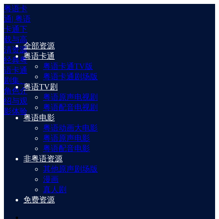
粤语卡
通| 粤语
卡通下
载与高
全部资源
清资源
粤语卡通
经典粤
粤语卡通TV版
语卡通
粤语卡通剧场版
剧集、
粤语TV剧
角色介
粤语原声电视剧
绍与观
粤语配音电视剧
影体验
粤语电影
粤语动画大电影
粤语原声电影
粤语配音电影
非粤语资源
其他原声剧场版
漫画
真人剧
免费资源