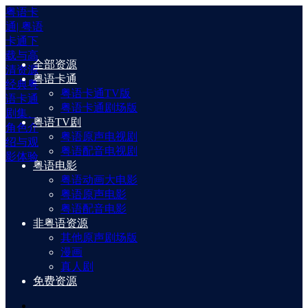
粤语卡
通| 粤语
卡通下
载与高
全部资源
清资源
粤语卡通
经典粤
粤语卡通TV版
语卡通
粤语卡通剧场版
剧集、
粤语TV剧
角色介
粤语原声电视剧
绍与观
粤语配音电视剧
影体验
粤语电影
粤语动画大电影
粤语原声电影
粤语配音电影
非粤语资源
其他原声剧场版
漫画
真人剧
免费资源