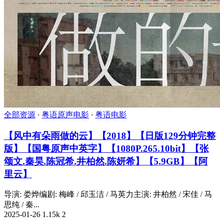
全部资源
·
粤语原声电影
·
粤语电影
【风中有朵雨做的云】【2018】【日版129分钟完整
版】【国粤原声中英字】【1080P.265.10bit】【张
颂文.秦昊.陈冠希.井柏然.陈妍希】【5.9GB】【阿
里云】
导演: 娄烨编剧: 梅峰 / 邱玉洁 / 马英力主演: 井柏然 / 宋佳 / 马
思纯 / 秦...
2025-01-26
1.15k
2