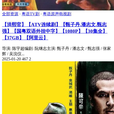
全部资源
·
粤语TV剧
·
粤语原声电视剧
【洪熙官】【ATV连续剧】【甄子丹.潘志文.甄志
强】【国粤双语外挂中字】【1080P】【30集全】
【37GB】【阿里云】
导演: 陈宇超编剧: 阮继志主演: 甄子丹 / 潘志文 / 甄志强 / 张家
辉 / 吴浣仪...
2025-01-20
467
2