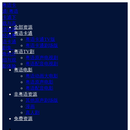
粤语卡
通| 粤语
卡通下
载与高
全部资源
清资源
粤语卡通
经典粤
粤语卡通TV版
语卡通
粤语卡通剧场版
剧集、
粤语TV剧
角色介
粤语原声电视剧
绍与观
粤语配音电视剧
影体验
粤语电影
粤语动画大电影
粤语原声电影
粤语配音电影
非粤语资源
其他原声剧场版
漫画
真人剧
免费资源