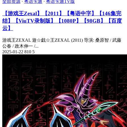
全部资源
·
粤语卡通
·
粤语卡通TV版
【游戏王Zexal】【2011】【粤语中字】【146集完
结】【ViuTV录制版】【1080P】【98GB】【百度
云】
游戏王ZEXAL 遊☆戯☆王ZEXAL (2011) 导演: 桑原智 / 武藤
公春 / 政木伸一 /...
2025-01-22
810
5