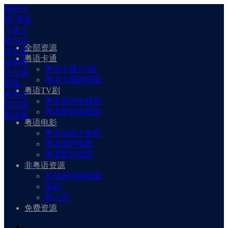
粤语卡
通| 粤语
卡通下
载与高
全部资源
清资源
粤语卡通
经典粤
粤语卡通TV版
语卡通
粤语卡通剧场版
剧集、
粤语TV剧
角色介
粤语原声电视剧
绍与观
粤语配音电视剧
影体验
粤语电影
粤语动画大电影
粤语原声电影
粤语配音电影
非粤语资源
其他原声剧场版
漫画
真人剧
免费资源