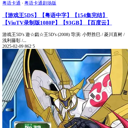
粤语卡通
·
粤语卡通剧场版
【游戏王5DS】【粤语中字】【154集完结】
【ViuTV录制版1080P】【93GB】【百度云】
游戏王5D's 遊☆戯☆王5D's (2008) 导演: 小野胜巳 / 菱川直树 /
浅利藤彰 /...
2025-02-09
862
5