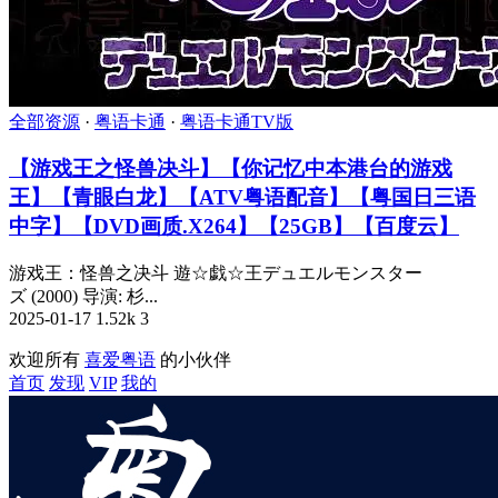
全部资源
·
粤语卡通
·
粤语卡通TV版
【游戏王之怪兽决斗】【你记忆中本港台的游戏
王】【青眼白龙】【ATV粤语配音】【粤国日三语
中字】【DVD画质.X264】【25GB】【百度云】
游戏王：怪兽之决斗 遊☆戯☆王デュエルモンスター
ズ (2000) 导演: 杉...
2025-01-17
1.52k
3
欢迎所有
喜爱粤语
的小伙伴
首页
发现
VIP
我的