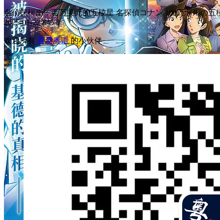
名侦探柯南：百万美元的五棱星 名探偵コナン 100万ドルの五稜星 
2025-01-22
845
8
欢迎所有
喜爱粤语
的小伙伴