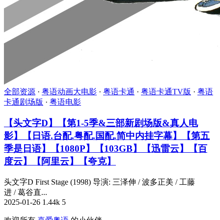
全部资源
·
粤语动画大电影
·
粤语卡通
·
粤语卡通TV版
·
粤语
卡通剧场版
·
粤语电影
【头文字D】【第1-5季&三部新剧场版&真人电
影】【日语.台配.粤配.国配.简中内挂字幕】【第五
季是日语】【1080P】【103GB】【迅雷云】【百
度云】【阿里云】【夸克】
头文字D First Stage (1998) 导演: 三泽伸 / 波多正美 / 工藤
进 / 葛谷直...
2025-01-26
1.44k
5