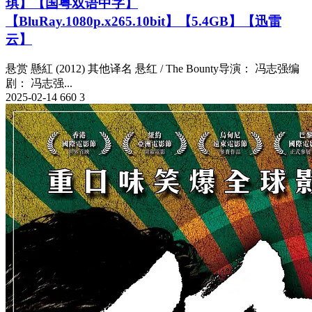
琪】【国粤双语中字】
【BluRay.1080p.x265.10bit】【5.4GB】【迅雷
云】
悬赏 懸紅 (2012) 其他译名 悬红 / The Bounty导演： 冯志强编
剧： 冯志强...
2025-02-14
660
3