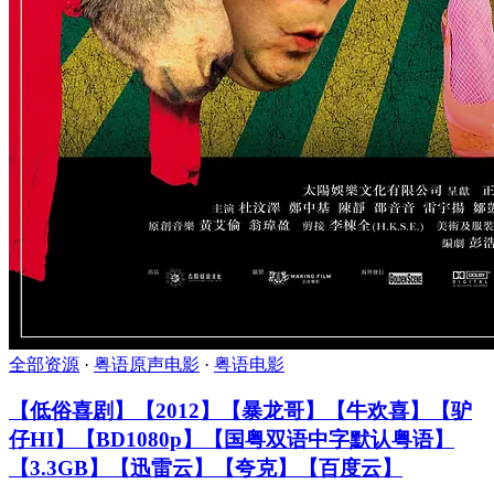
全部资源
·
粤语原声电影
·
粤语电影
【低俗喜剧】【2012】【暴龙哥】【牛欢喜】【驴
仔HI】【BD1080p】【国粤双语中字默认粤语】
【3.3GB】【迅雷云】【夸克】【百度云】