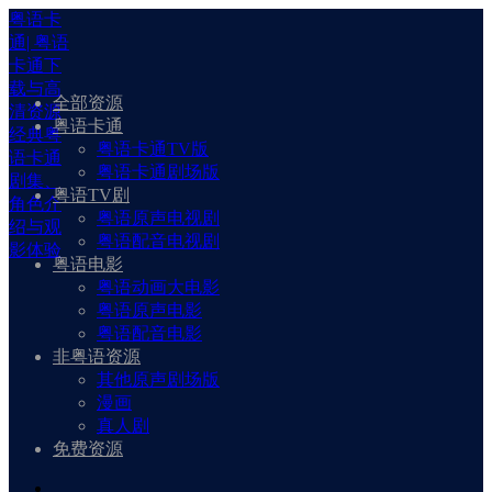
粤语卡
通| 粤语
卡通下
载与高
全部资源
清资源
粤语卡通
经典粤
粤语卡通TV版
语卡通
粤语卡通剧场版
剧集、
粤语TV剧
角色介
粤语原声电视剧
绍与观
粤语配音电视剧
影体验
粤语电影
粤语动画大电影
粤语原声电影
粤语配音电影
非粤语资源
其他原声剧场版
漫画
真人剧
免费资源