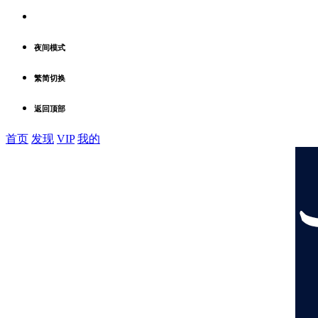
夜间模式
繁简切换
返回顶部
首页
发现
VIP
我的