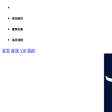
夜间模式
繁简切换
返回顶部
首页
发现
VIP
我的