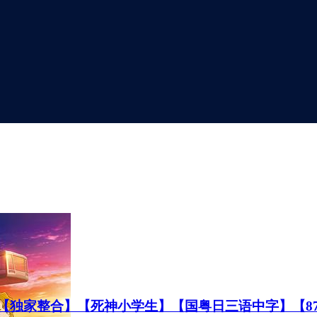
0P】【独家整合】【死神小学生】【国粤日三语中字】【