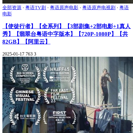
全部资源
·
粤语TV剧
·
粤语原声电影
·
粤语原声电视剧
·
粤语
电影
【使徒行者】【全系列】【3部剧集+2部电影+1真人
秀】【翡翠台粤语中字版本】【720P-1080P】【共
82GB】【阿里云】
2025-01-17
763
3