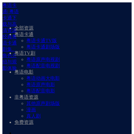
粤语卡
通| 粤语
卡通下
载与高
全部资源
清资源
粤语卡通
经典粤
粤语卡通TV版
语卡通
粤语卡通剧场版
剧集、
粤语TV剧
角色介
粤语原声电视剧
绍与观
粤语配音电视剧
影体验
粤语电影
粤语动画大电影
粤语原声电影
粤语配音电影
非粤语资源
其他原声剧场版
漫画
真人剧
免费资源