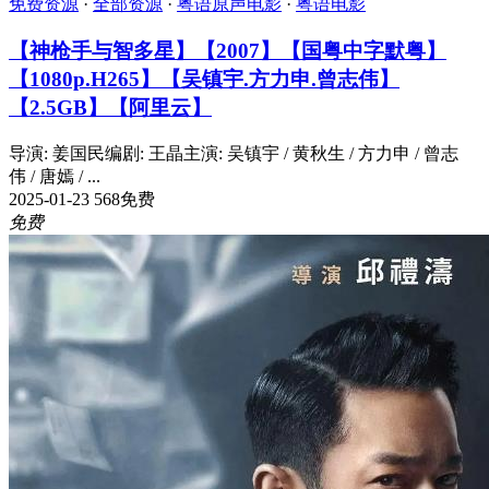
免费资源
·
全部资源
·
粤语原声电影
·
粤语电影
【神枪手与智多星】【2007】【国粤中字默粤】
【1080p.H265】【吴镇宇.方力申.曾志伟】
【2.5GB】【阿里云】
导演: 姜国民编剧: 王晶主演: 吴镇宇 / 黄秋生 / 方力申 / 曾志
伟 / 唐嫣 / ...
2025-01-23
568
免费
免费