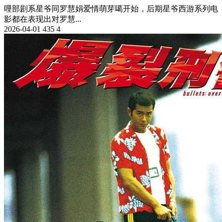
哩部剧系星爷同罗慧娟爱情萌芽噶开始，后期星爷西游系列电
影都在表现出对罗慧...
2026-04-01
435
4