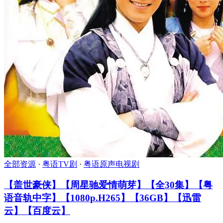
全部资源
·
粤语TV剧
·
粤语原声电视剧
【盖世豪侠】【周星驰爱情萌芽】【全30集】【粤
语音轨中字】【1080p.H265】【36GB】【迅雷
云】【百度云】