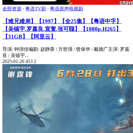
全部资源
·
粤语TV剧
·
粤语原声电视剧
【难兄难弟】【1997】【全25集】【粤语中字】
【吴镇宇.罗嘉良.宣萱.张可颐】【1080p.H265】
【31GB】【阿里云】
导演: 钟澍佳编剧: 赵静蓉 / 方世强 / 曾保华 / 戴德广主演: 罗嘉
良 / 吴镇宇...
2025-01-20
453
2