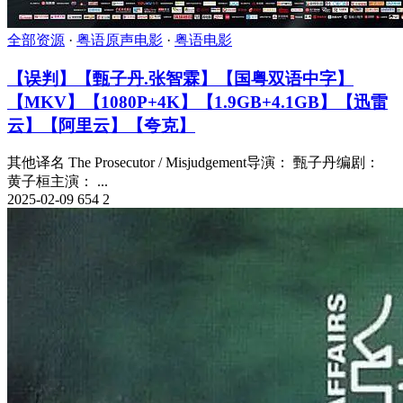
全部资源
·
粤语原声电影
·
粤语电影
【误判】【甄子丹.张智霖】【国粤双语中字】
【MKV】【1080P+4K】【1.9GB+4.1GB】【迅雷
云】【阿里云】【夸克】
其他译名 The Prosecutor / Misjudgement导演： 甄子丹编剧：
黄子桓主演： ...
2025-02-09
654
2