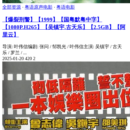
全部资源
·
粤语原声电影
·
粤语电影
【爆裂刑警】【1999】【国粤默粤中字】
【1080P.H265】【吴镇宇.古天乐】【2.5GB】【阿
里云】
导演: 叶伟信编剧: 张问 / 邹凯光 / 叶伟信主演: 吴镇宇 / 古天
乐 / 罗兰 / ...
2025-01-20
420
2