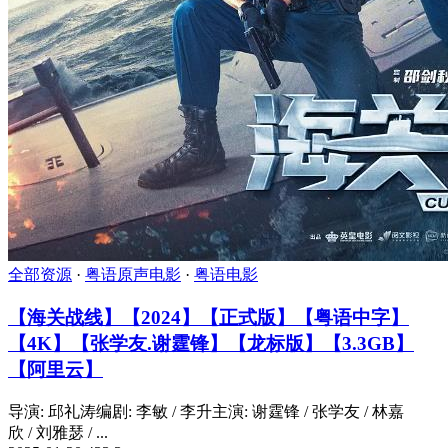
全部资源
·
粤语原声电影
·
粤语电影
【海关战线】【2024】【正式版】【粤语中字】
【4K】【张学友.谢霆锋】【龙标版】【3.3GB】
【阿里云】
导演: 邱礼涛编剧: 李敏 / 李升主演: 谢霆锋 / 张学友 / 林嘉
欣 / 刘雅瑟 / ...