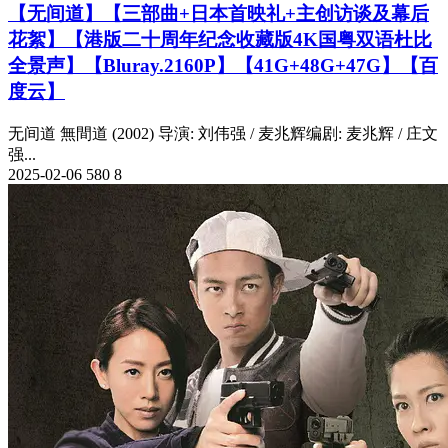
【无间道】【三部曲+日本首映礼+主创访谈及幕后
花絮】【港版二十周年纪念收藏版4K国粤双语杜比
全景声】【Bluray.2160P】【41G+48G+47G】【百
度云】
无间道 無間道 (2002) 导演: 刘伟强 / 麦兆辉编剧: 麦兆辉 / 庄文
强...
2025-02-06
580
8