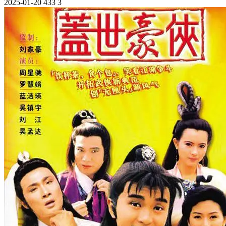
2025-01-20
433
3