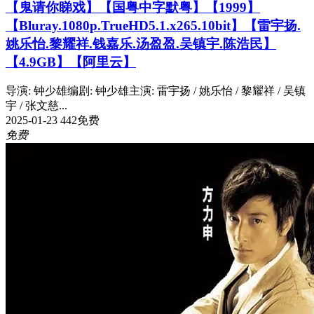
【鬼请你睇戏】【国粤中字默粤】【1999】
【Bluray.1080p.TrueHD5.1.x265.10bit】【雷宇扬.
姚乐怡.黎耀祥.钱嘉乐.汤盈盈.吴镇宇.陈浩民】
【4.9GB】【阿里云】
导演: 钟少雄编剧: 钟少雄主演: 雷宇扬 / 姚乐怡 / 黎耀祥 / 吴镇
宇 / 张文慈...
2025-01-23
442
免费
免费