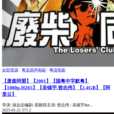
全部资源
·
粤语原声电影
·
粤语电影
【废柴同盟】【2001】【国粤中字默粤】
【1080p.H265】【吴镇宇.曾志伟】【2.4GB】【阿
里云】
导演: 游达志编剧: 邵丽琼主演: 曾志伟 / 吴镇宇&n...
2025-01-21
571
2