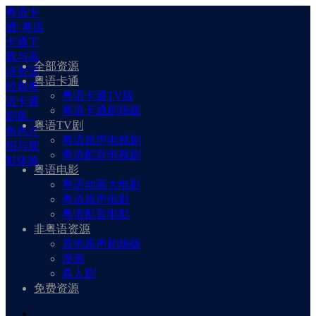
粤语卡
通| 粤语
卡通下
载与高
全部资源
清资源
粤语卡通
经典粤
粤语卡通TV版
语卡通
粤语卡通剧场版
剧集、
粤语TV剧
角色介
粤语原声电视剧
绍与观
粤语配音电视剧
影体验
粤语电影
粤语动画大电影
粤语原声电影
粤语配音电影
非粤语资源
其他原声剧场版
漫画
真人剧
免费资源