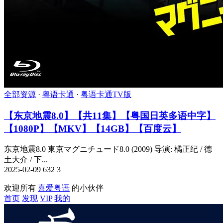
全部资源
·
粤语卡通
·
粤语卡通TV版
【东京地震8.0】【共11集】【粤国日英多语中字】
【1080P】【MKV】【14GB】【百度云】
东京地震8.0 東京マグニチュード8.0 (2009) 导演: 橘正纪 / 德
土大介 / 下...
2025-02-09
632
3
欢迎所有
喜爱粤语
的小伙伴
首页
发现
VIP
我的