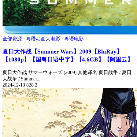
全部资源
·
粤语动画大电影
·
粤语电影
夏日大作战【Summer Wars】2009【BluRay】
【1080p】【国粤日语中字】【4.6GB】【阿里云】
夏日大作战 サマーウォーズ (2009) 其他译名 夏日战争 / 夏日
大战争 / Summer...
2024-12-13
828
2