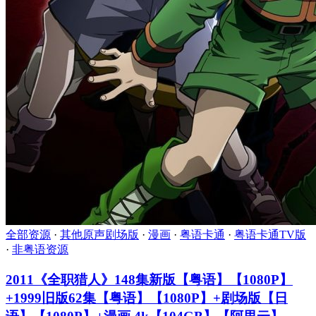
全部资源
·
其他原声剧场版
·
漫画
·
粤语卡通
·
粤语卡通TV版
·
非粤语资源
2011《全职猎人》148集新版【粤语】【1080P】
+1999旧版62集【粤语】【1080P】+剧场版【日