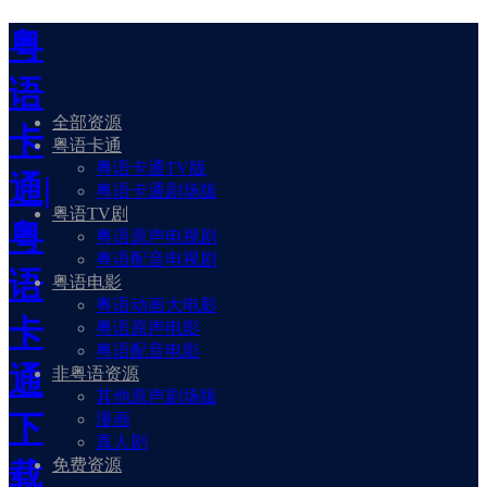
粤
语
全部资源
卡
粤语卡通
粤语卡通TV版
通|
粤语卡通剧场版
粤语TV剧
粤
粤语原声电视剧
粤语配音电视剧
语
粤语电影
粤语动画大电影
卡
粤语原声电影
粤语配音电影
通
非粤语资源
其他原声剧场版
下
漫画
真人剧
免费资源
载