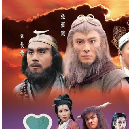
通
剧
集、
角
色
介
绍
与
观
影