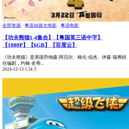
全部资源
·
粤语动画大电影
·
粤语电影
【功夫熊猫1-4集合】【粤国英三语中字】
【1080P】【6GB】【百度云】
《功夫熊猫》是美国乔纳森·阿贝尔、格伦·伯杰、伊森·瑞弗担
任编剧，约翰·史蒂...
2024-12-13
1.1k
5