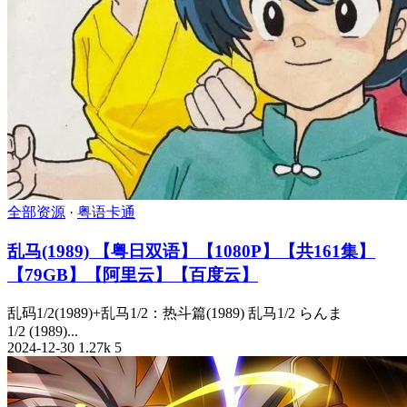
全部资源
·
粤语卡通
乱马(1989) 【粤日双语】【1080P】【共161集】
【79GB】【阿里云】【百度云】
乱码1/2(1989)+乱马1/2：热斗篇(1989) 乱马1/2 らんま
1/2 (1989)...
2024-12-30
1.27k
5