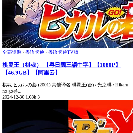
全部资源
·
粤语卡通
·
粤语卡通TV版
棋灵王（棋魂） 【粵日國三語中字】【1080P】
【46.9GB】【阿里云】
棋魂 ヒカルの碁 (2001) 其他译名 棋灵王(台) / 光之棋 / Hikaru
no go导...
2024-12-30
1.08k
3