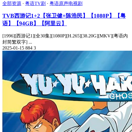
全部资源
·
粤语TV剧
·
粤语原声电视剧
TVB西游记1+2【张卫健+陈浩民】【1080P】【粤
语】【94GB】【阿里云】
[1996][西游记1][全30集][1080P][H.265][38.20G][MKV][粤语内
封简繁双字] ...
2025-01-15
884
3