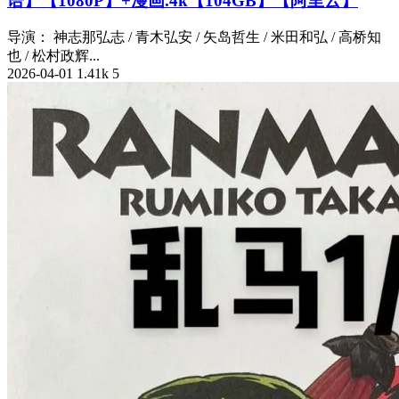
语】【1080P】+漫画.4k【104GB】【阿里云】
导演： 神志那弘志 / 青木弘安 / 矢岛哲生 / 米田和弘 / 高桥知
也 / 松村政辉...
2026-04-01
1.41k
5