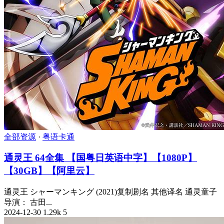
全部资源
·
粤语卡通
通灵王 64全集 【国粤日英语中字】【1080P】
【30GB】【阿里云】
通灵王 シャーマンキング (2021)复制剧名 其他译名 通灵童子
导演： 古田...
2024-12-30
1.29k
5