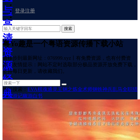
与
登录
注册
高
搜索
清
粤Yo趣是一个粤语资源传播下载小站
资
请移步到最新网址：076999.xyz丨有免费资源，也有付费资
源
源！友情提示：网站不定时选取部分极品资源开放免费下载，
坚持每日更新，请收藏我们。
经
热门搜索：
EVA
棋魂
通灵王
钢之炼金术师
钢铁神兵
乱马
全职猎
典
人
西游记
幽游白书
粤
语
卡