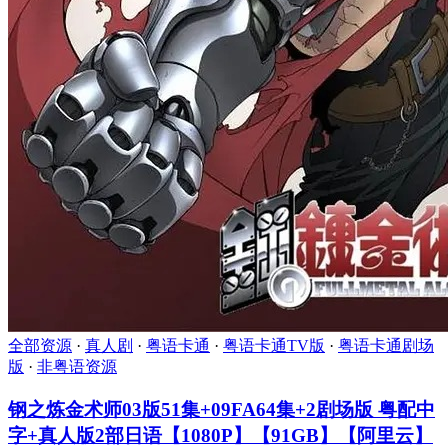
全部资源
·
真人剧
·
粤语卡通
·
粤语卡通TV版
·
粤语卡通剧场
版
·
非粤语资源
钢之炼金术师03版51集+09FA64集+2剧场版 粤配中
字+真人版2部日语【1080P】【91GB】【阿里云】