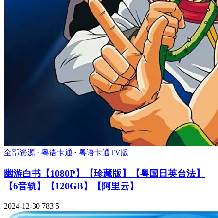
全部资源
·
粤语卡通
·
粤语卡通TV版
幽游白书【1080P】【珍藏版】【粤国日英台法】
【6音轨】【120GB】【阿里云】
2024-12-30
783
5