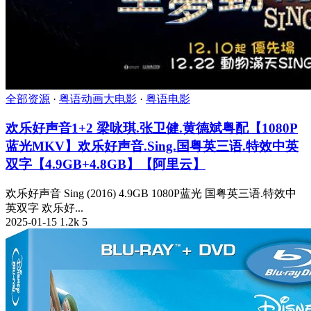
全部资源
·
粤语动画大电影
·
粤语电影
欢乐好声音1+2 梁咏琪.张卫健.黄德斌粤配【1080P
蓝光MKV】欢乐好声音.Sing.国粤英三语.特效中英
双字【4.9GB+4.8GB】【阿里云】
欢乐好声音 Sing (2016) 4.9GB 1080P蓝光 国粤英三语.特效中
英双字 欢乐好...
2025-01-15
1.2k
5