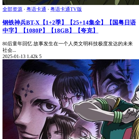
全部资源
·
粤语卡通
·
粤语卡通TV版
钢铁神兵BT-X【1+2季】【25+14集全】【国粤日语
中字】【1080P】【18GB】【夸克】
80后童年回忆 故事发生在一个人类文明科技极度发达的未来
社会...
2025-01-13
1.42k
5